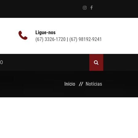
Ligue-nos
(67) 3326-1720
|
(67) 98192-9241
NO
Início
Notícias