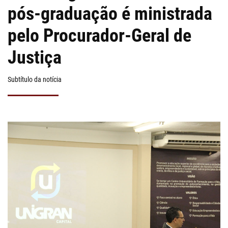
pós-graduação é ministrada
NOTÍCIAS
pelo Procurador-Geral de
CONTATO
Justiça
ÁREA DO ALUNO
Subtítulo da notícia