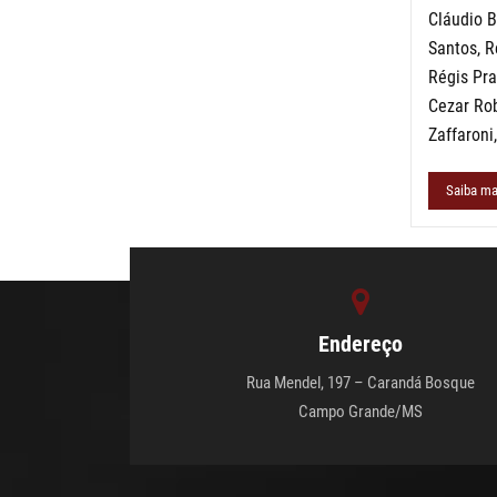
Cláudio B
Santos, R
Régis Pra
Cezar Rob
Zaffaroni
Saiba ma
Endereço
Rua Mendel, 197 – Carandá Bosque
Campo Grande/MS