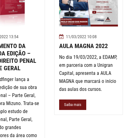
2022 13:54
11/03/2022 10:08
MENTO DA
AULA MAGNA 2022
A EDIÇÃO –
No dia 19/03/2022, a EDAMP,
DIREITO PENAL
em parceria com a Unigran
E GERAL
Capital, apresenta a AULA
dfinger lança a
MAGNA que marcará o início
edição de sua obra
das aulas dos cursos.
enal – Parte Geral,
ora Mizuno. Trata-se
Saiba mais
plo estudo de
enal, Parte Geral,
do grandes
dores da área como