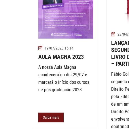
29/04/
LANÇA
19/07/2023 15:14
SEGUND
AULA MAGNA 2023
LIVRO 
– PART
A nossa Aula Magna
Fábio Gol
acontecerá no dia 29/07 e
segunda 
marcará o início dos cursos
Direito P
de pós-graduação 2023.
pela Edit
de um am
Direito P
Saiba mais
envolven
doutrina