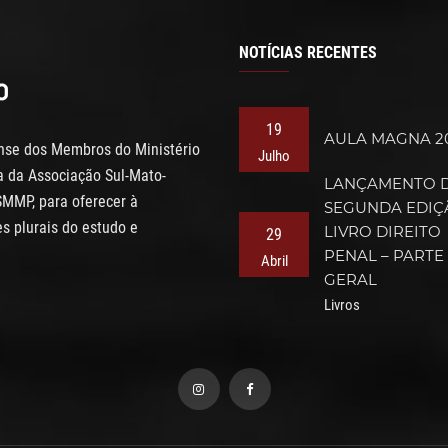
NOTÍCIAS RECENTES
19
AULA MAGNA 2
ense dos Membros do Ministério
Julho
va da Associação Sul-Mato-
LANÇAMENTO 
SMMP, para oferecer à
SEGUNDA EDIÇ
s plurais do estudo e
LIVRO DIREITO
29
PENAL – PARTE
Abril
GERAL
Livros