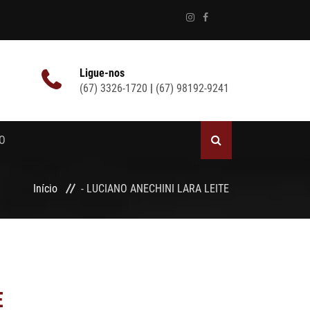
Ligue-nos
(67) 3326-1720
|
(67) 98192-9241
O
Início
- LUCIANO ANECHINI LARA LEITE
E